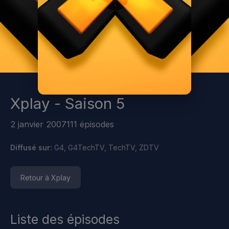
Xplay - Saison 5
2 janvier 2007
111 épisodes
Diffusé sur:
G4, G4TechTV, TechTV, ZDTV
Retour à Xplay
Liste des épisodes