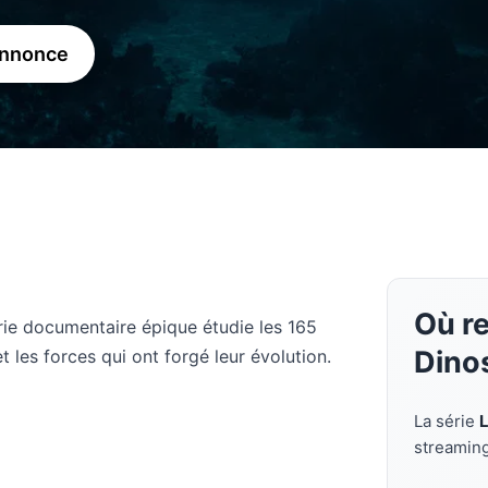
annonce
Où re
érie documentaire épique étudie les 165
Dino
t les forces qui ont forgé leur évolution.
La série
streamin