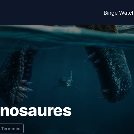
Binge Watc
inosaures
Terminée