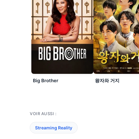
Big Brother
왕자와 거지
VOIR AUSSI :
Streaming Reality