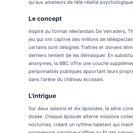
qu'aux amateurs de télé-réalité psychologique
Le concept
Inspiré du format néerlandais De Verraders, Th
jeu qui ont captivé des millions de téléspectat
certains sont désignés Traîtres et doivent élim
derniers tentent de les démasquer. En substit
anonymes, la BBC offre une couche supplémenta
personnalités publiques apportant leurs propr
dans l'arène du château écossais.
L'intrigue
Sur deux saisons et dix épisodes, la série co
dosée. Chaque épisode alterne missions collec
nocturnes, créant un rythme haletant qui maint
progression narrative s'affine au fil des saiso