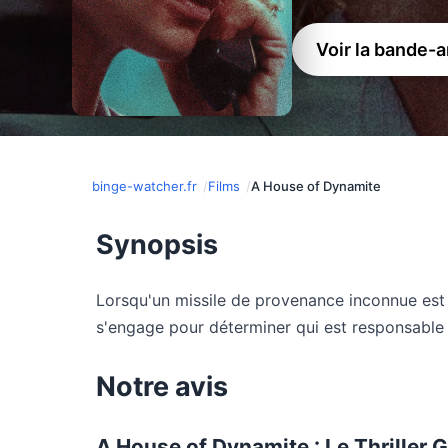
Voir la bande-
binge-watcher.fr
Films
A House of Dynamite
Synopsis
Lorsqu'un missile de provenance inconnue est 
s'engage pour déterminer qui est responsable
Notre avis
A House of Dynamite : Le Thriller 