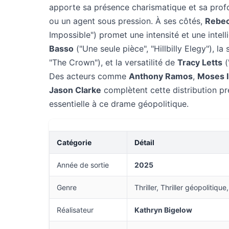
apporte sa présence charismatique et sa prof
ou un agent sous pression. À ses côtés,
Rebec
Impossible") promet une intensité et une intel
Basso
("Une seule pièce", "Hillbilly Elegy"), l
"The Crown"), et la versatilité de
Tracy Letts
(
Des acteurs comme
Anthony Ramos
,
Moses 
Jason Clarke
complètent cette distribution p
essentielle à ce drame géopolitique.
Catégorie
Détail
Année de sortie
2025
Genre
Thriller, Thriller géopolitiqu
Réalisateur
Kathryn Bigelow