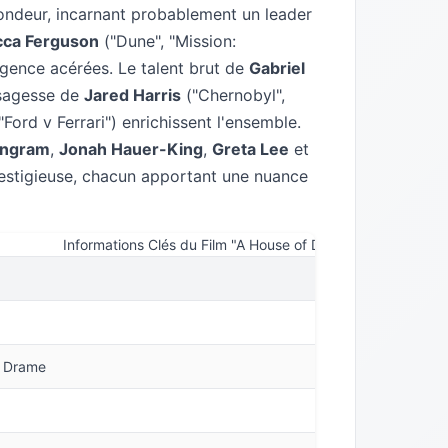
ondeur, incarnant probablement un leader
ca Ferguson
("Dune", "Mission:
ligence acérées. Le talent brut de
Gabriel
a sagesse de
Jared Harris
("Chernobyl",
"Ford v Ferrari") enrichissent l'ensemble.
Ingram
,
Jonah Hauer-King
,
Greta Lee
et
restigieuse, chacun apportant une nuance
Informations Clés du Film "A House of Dynamite"
e, Drame