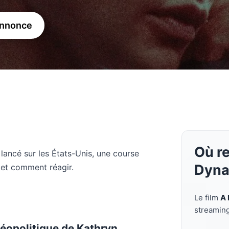
annonce
Où r
lancé sur les États-Unis, une course
Dyna
 et comment réagir.
Le film
A 
streamin
Géopolitique de Kathryn