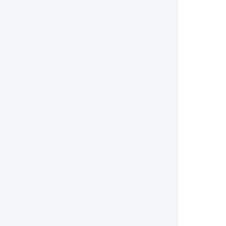
Ingram, Jonah Hauer-King, Greta Lee, Jason Clarke
entifier les responsables et déterminer la riposte.