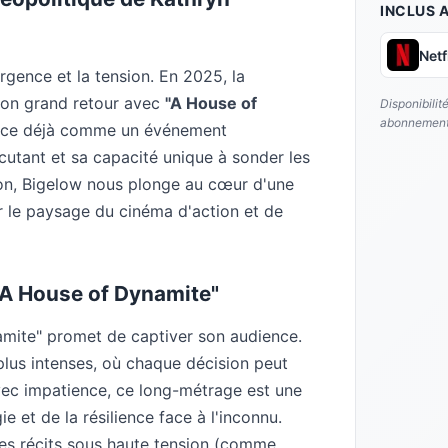
INCLUS 
Netf
rgence et la tension. En 2025, la
on grand retour avec
"A House of
Disponibilit
abonnement
nnonce déjà comme un événement
utant et sa capacité unique à sonder les
on, Bigelow nous plonge au cœur d'une
ir le paysage du cinéma d'action et de
"A House of Dynamite"
mite" promet de captiver son audience.
es plus intenses, où chaque décision peut
vec impatience, ce long-métrage est une
ie et de la résilience face à l'inconnu.
des récits sous haute tension (comme