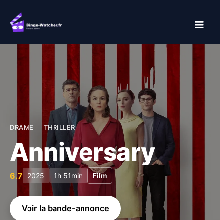
Aller
au
contenu
DRAME
THRILLER
Anniversary
6.7
2025
1h 51min
Film
Voir la bande-annonce