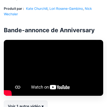
Produit par :
Kate Churchill
,
Lori Rosene-Gambino
,
Nick
Wechsler
Bande-annonce de Anniversary
Voir 1 autre vidéo