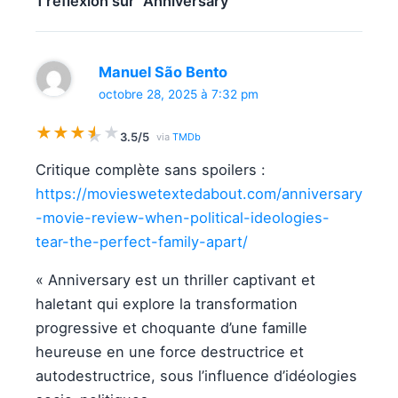
1 réflexion sur “Anniversary”
Manuel São Bento
octobre 28, 2025 à 7:32 pm
★
★
★
★
★
★
3.5/5
via
TMDb
Critique complète sans spoilers :
https://movieswetextedabout.com/anniversary
-movie-review-when-political-ideologies-
tear-the-perfect-family-apart/
« Anniversary est un thriller captivant et
haletant qui explore la transformation
progressive et choquante d’une famille
heureuse en une force destructrice et
autodestructrice, sous l’influence d’idéologies