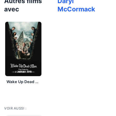
Autres films
Daryl
avec
McCormack
Wake Up Dead Man : Une histoire à couteaux tirés
VOIR AUSSI :