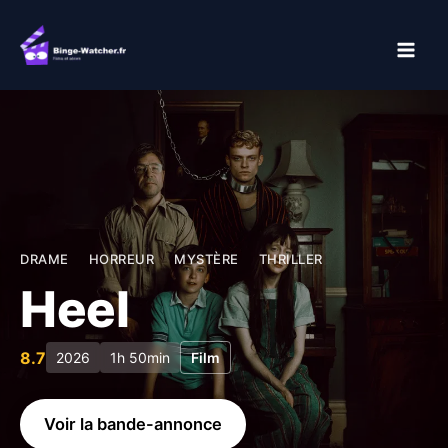
Aller
au
contenu
DRAME
HORREUR
MYSTÈRE
THRILLER
Heel
8.7
2026
1h 50min
Film
Voir la bande-annonce