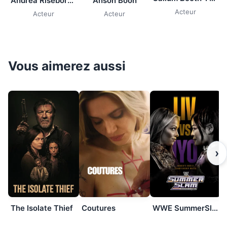
Andrea Riseborough
Anson Boon
Acteur
Acteur
Acteur
Vous aimerez aussi
›
The Isolate Thief
Coutures
WWE SummerSlam 2026: Saturday