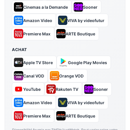
Cinemas a la Demande
Sooner
Amazon Video
VIVA by videofutur
Premiere Max
ARTE Boutique
ACHAT
Apple TV Store
Google Play Movies
Canal VOD
Orange VOD
YouTube
Rakuten TV
Sooner
Amazon Video
VIVA by videofutur
Premiere Max
ARTE Boutique
Disponibilité fournie par TMDb/JustWatch. Peut varier selon votre