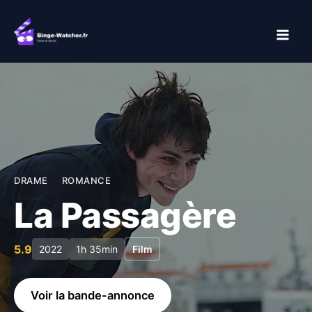
Aller
au
contenu
DRAME
ROMANCE
La Passagère
5.9
2022
1h 35min
Film
Voir la bande-annonce