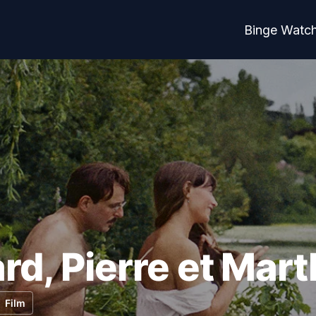
Binge Watc
rd, Pierre et Mar
Film