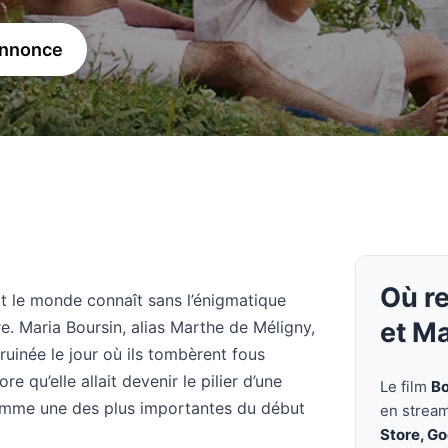
annonce
Où re
ut le monde connaît sans l’énigmatique
et M
e. Maria Boursin, alias Marthe de Méligny,
 ruinée le jour où ils tombèrent fous
re qu’elle allait devenir le pilier d’une
Le film
Bo
omme une des plus importantes du début
en strea
Store, G