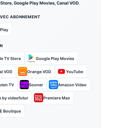
 Store, Google Play Movies, Canal VOD
.
AVEC ABONNEMENT
 Play
N
le TV Store
Google Play Movies
al VOD
Orange VOD
YouTube
uten TV
Sooner
Amazon Video
 by videofutur
Premiere Max
E Boutique