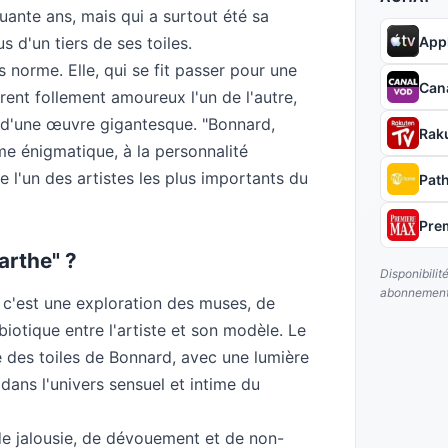
uante ans, mais qui a surtout été sa
App
s d'un tiers de ses toiles.
s norme. Elle, qui se fit passer pour une
Can
èrent follement amoureux l'un de l'autre,
ier d'une œuvre gigantesque. "Bonnard,
Rak
e énigmatique, à la personnalité
e l'un des artistes les plus importants du
Pat
Pre
arthe" ?
Disponibilit
abonnement
 c'est une exploration des muses, de
biotique entre l'artiste et son modèle. Le
ge des toiles de Bonnard, avec une lumière
dans l'univers sensuel et intime du
 de jalousie, de dévouement et de non-