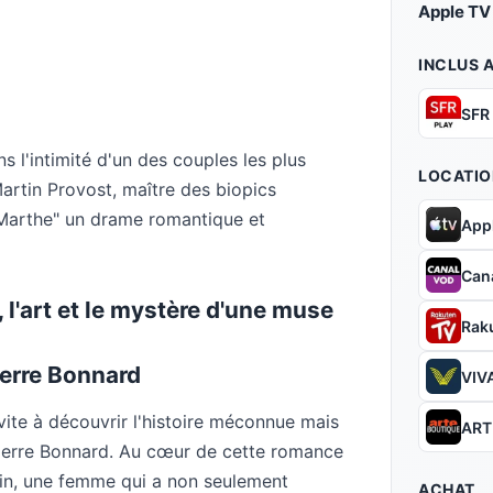
Apple TV
INCLUS 
SFR
 l'intimité d'un des couples les plus
LOCATIO
Martin Provost, maître des biopics
t Marthe" un drame romantique et
App
Can
 l'art et le mystère d'une muse
Rak
ierre Bonnard
VIVA
nvite à découvrir l'histoire méconnue mais
ART
ierre Bonnard. Au cœur de cette romance
sin, une femme qui a non seulement
ACHAT