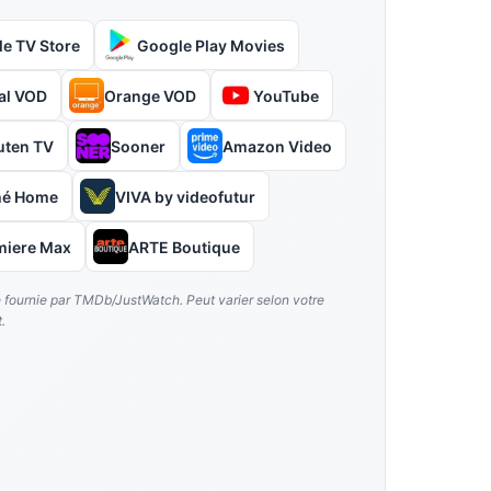
le TV Store
Google Play Movies
al VOD
Orange VOD
YouTube
uten TV
Sooner
Amazon Video
hé Home
VIVA by videofutur
miere Max
ARTE Boutique
é fournie par TMDb/JustWatch. Peut varier selon votre
.