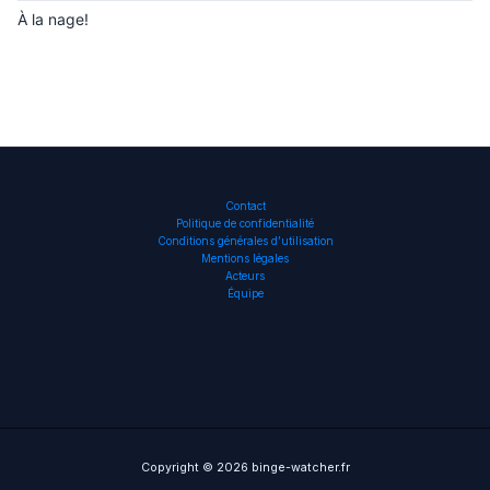
À la nage!
Contact
Politique de confidentialité
Conditions générales d’utilisation
Mentions légales
Acteurs
Équipe
Copyright © 2026 binge-watcher.fr