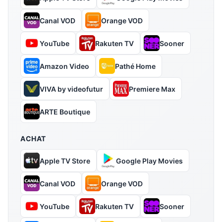
Canal VOD
Orange VOD
YouTube
Rakuten TV
Sooner
Amazon Video
Pathé Home
VIVA by videofutur
Premiere Max
ARTE Boutique
ACHAT
Apple TV Store
Google Play Movies
Canal VOD
Orange VOD
YouTube
Rakuten TV
Sooner