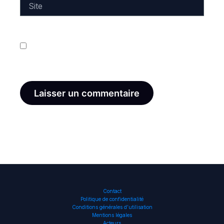
Site
Enregistrer mon nom, mon e-mail et mon site dans
le navigateur pour mon prochain commentaire.
Contact
Politique de confidentialité
Conditions générales d’utilisation
Mentions légales
Acteurs