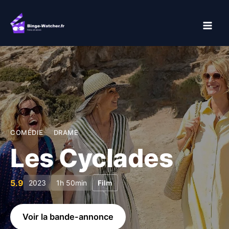
Aller
au
contenu
COMÉDIE
DRAME
Les Cyclades
5.9
2023
1h 50min
Film
Voir la bande-annonce