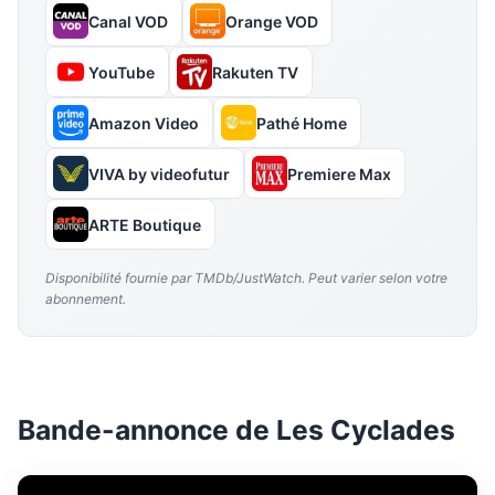
Canal VOD
Orange VOD
YouTube
Rakuten TV
Amazon Video
Pathé Home
VIVA by videofutur
Premiere Max
ARTE Boutique
Disponibilité fournie par TMDb/JustWatch. Peut varier selon votre
abonnement.
Bande-annonce de Les Cyclades