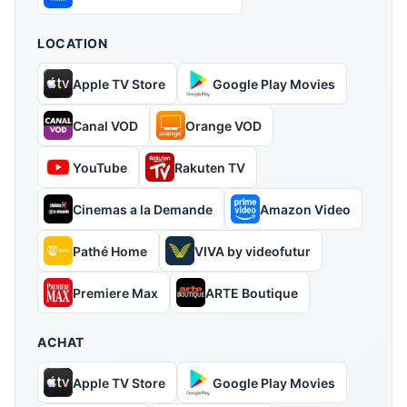
LOCATION
Apple TV Store
Google Play Movies
Canal VOD
Orange VOD
YouTube
Rakuten TV
Cinemas a la Demande
Amazon Video
Pathé Home
VIVA by videofutur
Premiere Max
ARTE Boutique
ACHAT
Apple TV Store
Google Play Movies