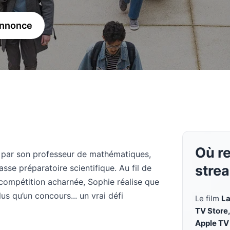
annonce
Où re
e par son professeur de mathématiques,
stre
lasse préparatoire scientifique. Au fil de
 compétition acharnée, Sophie réalise que
us qu’un concours... un vrai défi
Le film
La
TV Store
Apple TV