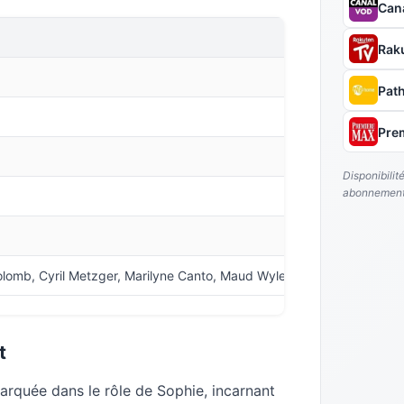
Can
Rak
Pat
Pre
Disponibilit
abonnement
omb, Cyril Metzger, Marilyne Canto, Maud Wyler, Lorenzo Lefèbvre,
t
rquée dans le rôle de Sophie, incarnant