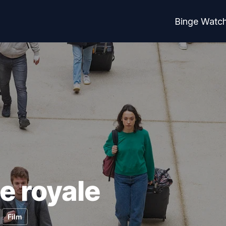
Binge Watc
e royale
Film