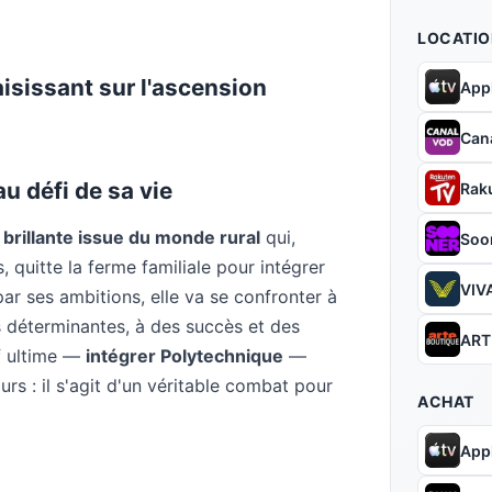
LOCATIO
aisissant sur l'ascension
App
Can
u défi de sa vie
Rak
brillante issue du monde rural
qui,
Soo
quitte la ferme familiale pour intégrer
VIVA
par ses ambitions, elle va se confronter à
 déterminantes, à des succès et des
ART
f ultime —
intégrer Polytechnique
—
s : il s'agit d'un véritable combat pour
ACHAT
App