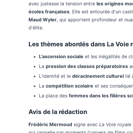
avec justesse la tension entre
les origines mo
écoles françaises
. Elle est entourée d'un ca
Maud Wyler
, qui apportent profondeur et nuan
d'élite.
Les thèmes abordés dans La Voie r
L'ascension sociale
et les inégalités de c
La
pression des classes préparatoires
au
L'identité et le
déracinement culturel
lié 
La
compétition scolaire
et ses conséque
La place des
femmes dans les filières sc
Avis de la rédaction
Frédéric Mermoud
signe avec
La Voie royale
qui rappelle par moments l'univers de films 