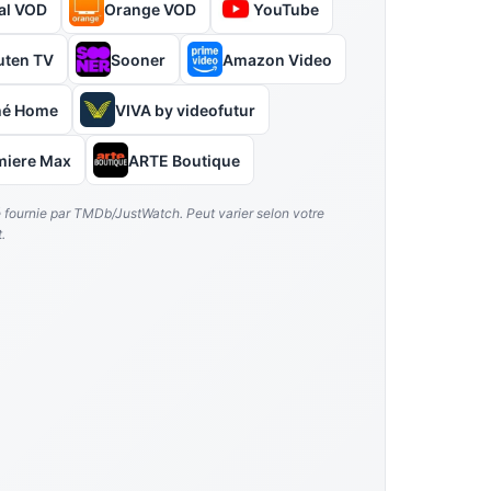
al VOD
Orange VOD
YouTube
uten TV
Sooner
Amazon Video
hé Home
VIVA by videofutur
miere Max
ARTE Boutique
é fournie par TMDb/JustWatch. Peut varier selon votre
.
 Antoine Chappey, Alexandre Desrousseaux, Vincent Winterhalter, Fr