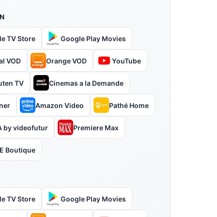
N
le TV Store
Google Play Movies
al VOD
Orange VOD
YouTube
uten TV
Cinemas a la Demande
ner
Amazon Video
Pathé Home
 by videofutur
Premiere Max
E Boutique
le TV Store
Google Play Movies