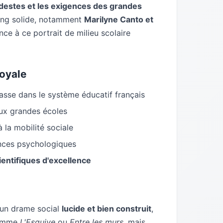
destes et les exigences des grandes
sting solide, notamment
Marilyne Canto et
ce à ce portrait de milieu scolaire
oyale
lasse dans le système éducatif français
x grandes écoles
à la mobilité sociale
nces psychologiques
ientifiques d'excellence
un drame social
lucide et bien construit
,
comme
L'Esquive
ou
Entre les murs
, mais