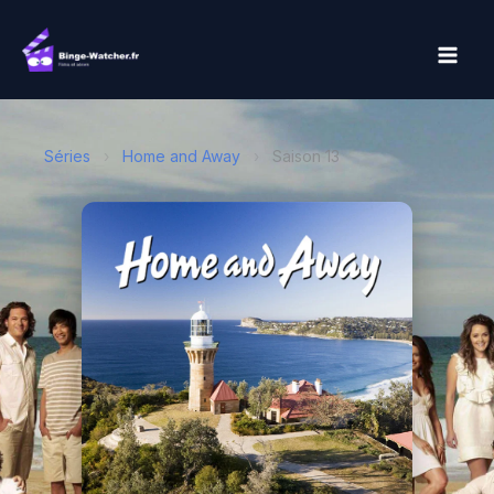
Aller
au
contenu
Séries
›
Home and Away
›
Saison 13