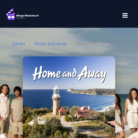
Aller
au
contenu
Séries
›
Home and Away
›
Saison 35