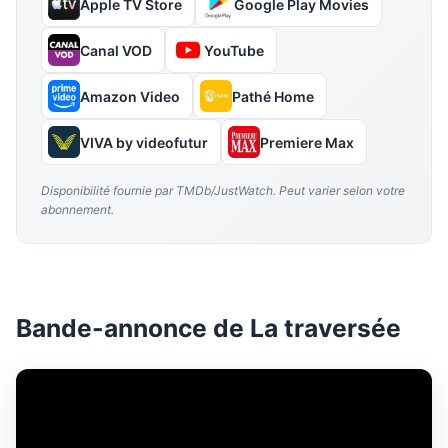
Apple TV Store
Google Play Movies
Canal VOD
YouTube
Amazon Video
Pathé Home
VIVA by videofutur
Premiere Max
Disponibilité fournie par TMDb/JustWatch. Peut varier selon votre
abonnement.
Bande-annonce de La traversée