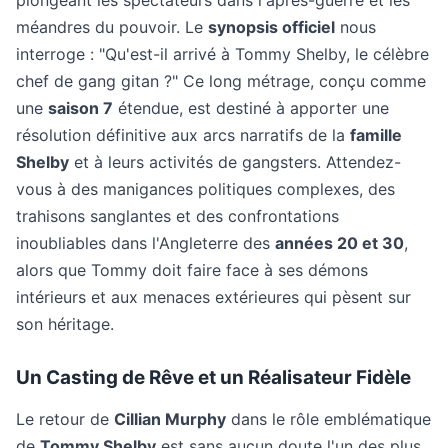
plongeant les spectateurs dans l'après-guerre et les
méandres du pouvoir. Le
synopsis officiel
nous
interroge : "Qu'est-il arrivé à Tommy Shelby, le célèbre
chef de gang gitan ?" Ce long métrage, conçu comme
une
saison 7
étendue, est destiné à apporter une
résolution définitive aux arcs narratifs de la
famille
Shelby
et à leurs activités de gangsters. Attendez-
vous à des manigances politiques complexes, des
trahisons sanglantes et des confrontations
inoubliables dans l'Angleterre des
années 20 et 30
,
alors que Tommy doit faire face à ses démons
intérieurs et aux menaces extérieures qui pèsent sur
son héritage.
Un Casting de Rêve et un Réalisateur Fidèle
Le retour de
Cillian Murphy
dans le rôle emblématique
de
Tommy Shelby
est sans aucun doute l'un des plus