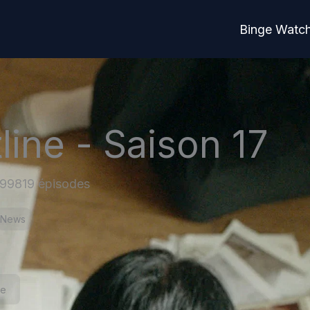
Binge Watc
line - Saison 17
1998
19 épisodes
News
ne