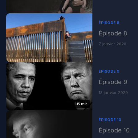
ÉPISODE 8
Épisode 8
7 janvier 2020
ÉPISODE 9
Épisode 9
13 janvier 2020
115 min
ÉPISODE 10
Épisode 10