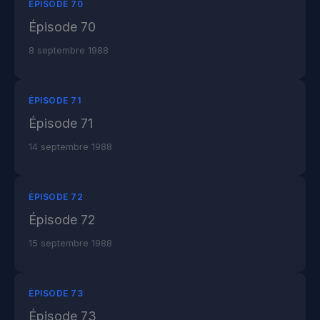
ÉPISODE 70
Épisode 70
8 septembre 1988
ÉPISODE 71
Épisode 71
14 septembre 1988
ÉPISODE 72
Épisode 72
15 septembre 1988
ÉPISODE 73
Épisode 73