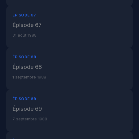
ÉPISODE 67
Épisode 67
31 août 1988
ÉPISODE 68
Épisode 68
1 septembre 1988
ÉPISODE 69
Épisode 69
7 septembre 1988