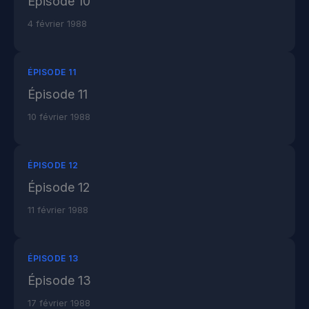
Épisode 10
4 février 1988
ÉPISODE 11
Épisode 11
10 février 1988
ÉPISODE 12
Épisode 12
11 février 1988
ÉPISODE 13
Épisode 13
17 février 1988