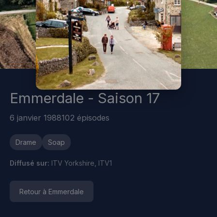
Emmerdale - Saison 17
6 janvier 1988
102 épisodes
Drame
Soap
Diffusé sur:
ITV Yorkshire, ITV1
Retour à Emmerdale