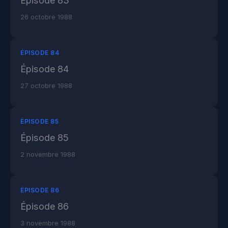
Épisode 83
26 octobre 1988
ÉPISODE 84
Épisode 84
27 octobre 1988
ÉPISODE 85
Épisode 85
2 novembre 1988
ÉPISODE 86
Épisode 86
3 novembre 1988