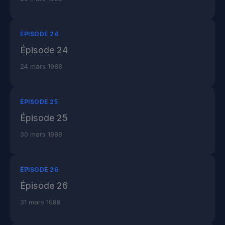
ÉPISODE 24
Épisode 24
24 mars 1988
ÉPISODE 25
Épisode 25
30 mars 1988
ÉPISODE 26
Épisode 26
31 mars 1988