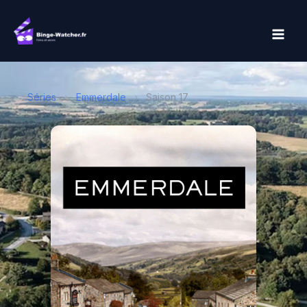
Aller
au
contenu
Séries
›
Emmerdale
›
Saison 17