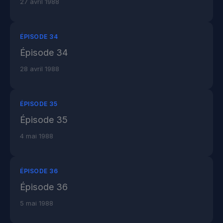
27 avril 1988
ÉPISODE 34
Épisode 34
28 avril 1988
ÉPISODE 35
Épisode 35
4 mai 1988
ÉPISODE 36
Épisode 36
5 mai 1988