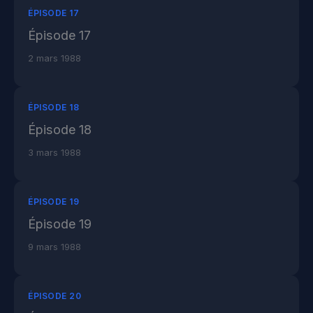
ÉPISODE 17
Épisode 17
2 mars 1988
ÉPISODE 18
Épisode 18
3 mars 1988
ÉPISODE 19
Épisode 19
9 mars 1988
ÉPISODE 20