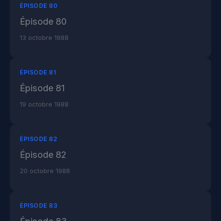
ÉPISODE 80
Épisode 80
13 octobre 1988
ÉPISODE 81
Épisode 81
19 octobre 1988
ÉPISODE 82
Épisode 82
20 octobre 1988
ÉPISODE 83